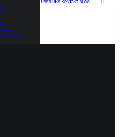
ÜBER UNS
KONTAKT
BLOG
en
en
bau
rierung
und Design