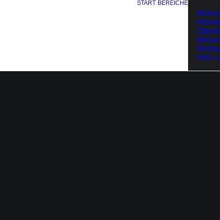
START
BEREICHE
Wohn
Arbeit
Objekt
Messe
Restau
Holz 