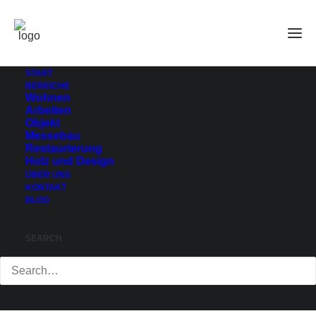
Tor-teil-168×300
Home
Allgemein
Aus alt wird neu Teil 2
Tor-teil-168×300
START
BEREICHE
Wohnen
Arbeiten
Objekt
Messebau
Restaurierung
Holz und Design
ÜBER UNS
KONTAKT
BLOG
SEARCH