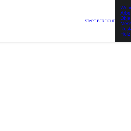
Woh
Arbe
Obje
START
BEREICHE
Mes
Rest
Holz