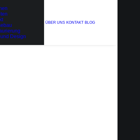
nen
iten
Home
Arbeiten
Arbeiten_9
kt
ÜBER UNS
KONTAKT
BLOG
sebau
aurierung
 und Design