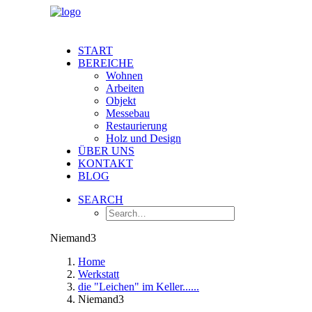
START
BEREICHE
Wohnen
Arbeiten
Objekt
Messebau
Restaurierung
Holz und Design
ÜBER UNS
KONTAKT
BLOG
SEARCH
Niemand3
Home
Werkstatt
die "Leichen" im Keller......
Niemand3