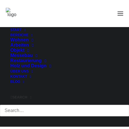
Rundbogen2
Home
Projekte
MUMM - Frische Motivation beim Endspurt
Rundbogen2
START
BEREICHE
Wohnen
Arbeiten
Objekt
Messebau
Restaurierung
Holz und Design
ÜBER UNS
KONTAKT
BLOG
SEARCH