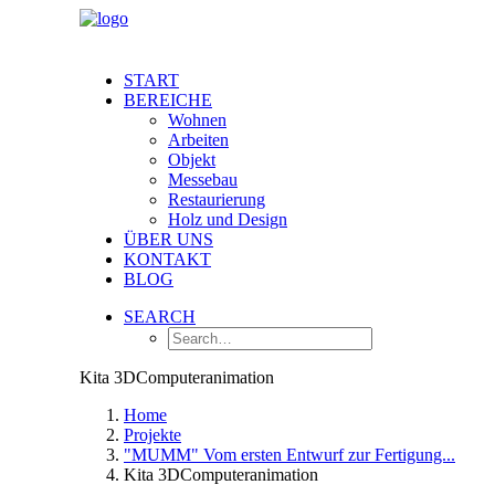
START
BEREICHE
Wohnen
Arbeiten
Objekt
Messebau
Restaurierung
Holz und Design
ÜBER UNS
KONTAKT
BLOG
SEARCH
Kita 3DComputeranimation
Home
Projekte
"MUMM" Vom ersten Entwurf zur Fertigung...
Kita 3DComputeranimation