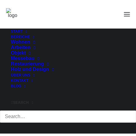
Haase Wohnhaus-Werkstatt
Home
Historisches
unsere Geschichte
Haase Wohnhaus-Werkstatt
START
BEREICHE
Wohnen
Arbeiten
Objekt
Messebau
Restaurierung
Holz und Design
ÜBER UNS
KONTAKT
BLOG
SEARCH