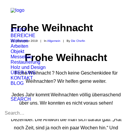
Frohe Weihnacht
START
BEREICHE
Wohnen
20. Dezember 2019
|
In
Allgemein
|
By
Die Chefin
Arbeiten
Objekt
Frohe Weihnacht
Messebau
Restaurierung
Holz und Design
ÜBER UNS
Frohe Weihnacht ? Noch keine Geschenkidee für
KONTAKT
Weihnachten? Wir helfen gerne weiter.
BLOG
Jedes Jahr kommt Weihnachten völlig überraschend
SEARCH
über uns. Wir konnten es nicht voraus sehen!
Geschenke kaufen? Die Frage stellte sich Anfang
Dezember. Die Antwort die man sich darauf gab: „Hat
noch Zeit, sind ja noch ein paar Wochen hin.“ Und