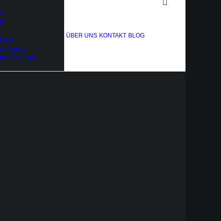
en
en
ÜBER UNS
KONTAKT
BLOG
bau
rierung
und Design