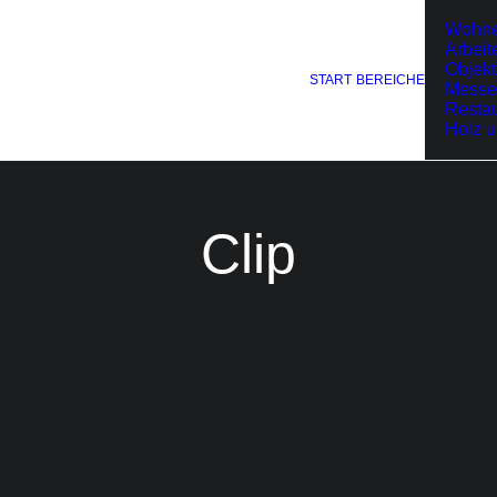
Wohn
Arbeit
Objekt
START
BEREICHE
Messe
Restau
Holz 
Clip