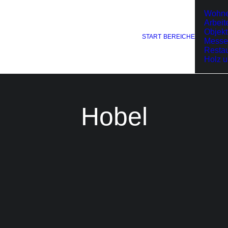
Wohn
Arbeit
Objekt
START
BEREICHE
Messe
Restau
Holz 
Hobel