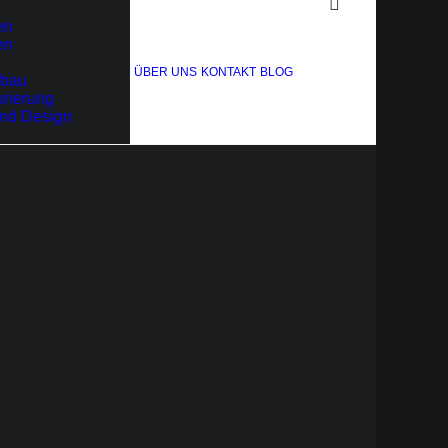
en
en
ÜBER UNS
KONTAKT
BLOG
bau
rierung
und Design