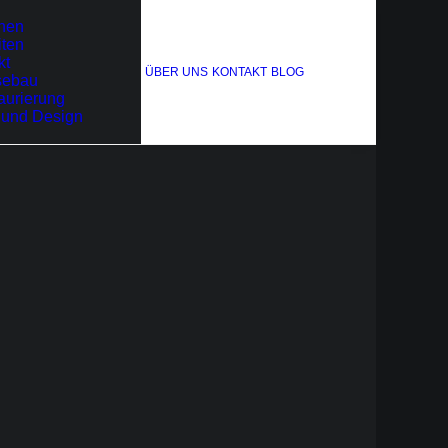
nen
iten
kt
ÜBER UNS
KONTAKT
BLOG
sebau
aurierung
 und Design