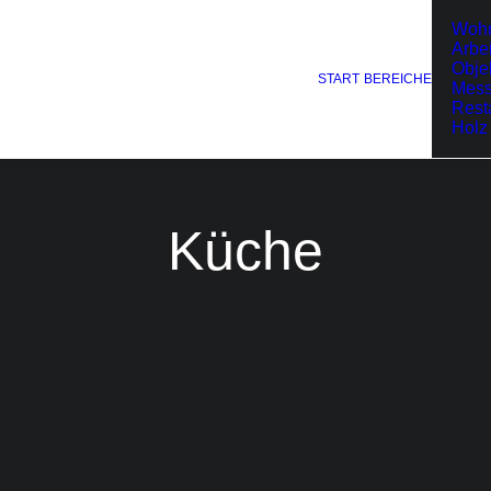
Woh
Arbe
Obje
START
BEREICHE
Mes
Rest
Holz
Küche